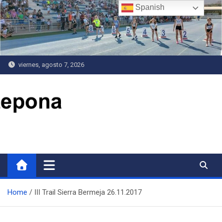
Saltar
Spanish
al
contenido
viernes, agosto 7, 2026
Delegación de Deportes
Home
III Trail Sierra Bermeja 26.11.2017