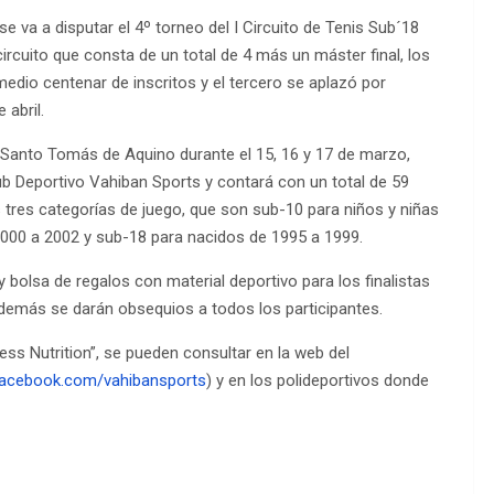
 va a disputar el 4º torneo del I Circuito de Tenis Sub´18
EDM 26-27
ircuito que consta de un total de 4 más un máster final, los
dio centenar de inscritos y el tercero se aplazó por
abril.
EDM 26-27
y Santo Tomás de Aquino durante el 15, 16 y 17 de marzo,
ub Deportivo Vahiban Sports y contará con un total de 59
las tres categorías de juego, que son sub-10 para niños y niñas
2000 a 2002 y sub-18 para nacidos de 1995 a 1999.
y bolsa de regalos con material deportivo para los finalistas
demás se darán obsequios a todos los participantes.
ess Nutrition”, se pueden consultar en la web del
acebook.com/vahibansports
) y en los polideportivos donde