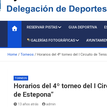
Delegación de Deporte
RESERVAR PISTAS
GUIA DEPORTIVA
E
GALERÍAS FOTOGRÁFICAS
AYUNTAMIE
Home
Torneos
Horarios del 4º torneo del I Circuito de Ten
TORNEOS
Horarios del 4º torneo del I Ci
de Estepona”
13 años atrás
admin