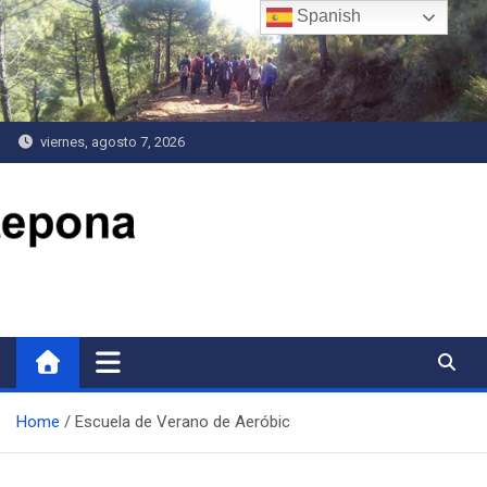
Saltar
Spanish
al
contenido
viernes, agosto 7, 2026
Delegación de Deportes
Home
Escuela de Verano de Aeróbic