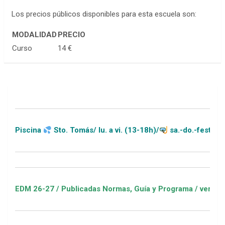
Los precios públicos disponibles para esta escuela son:
MODALIDAD
PRECIO
Curso
14 €
scina
Sto. Tomás/ lu. a vi. (13-18h)/
sa.-do.-festivos (11-2
M 26-27 / Publicadas Normas, Guía y Programa / ver Escuelas D