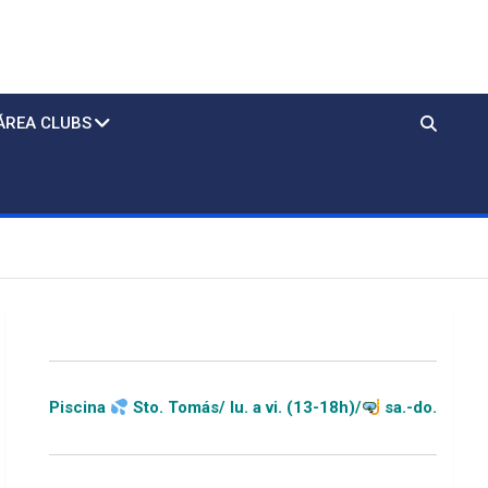
ÁREA CLUBS
ina
Sto. Tomás/ lu. a vi. (13-18h)/
sa.-do.-festivos (11-20h