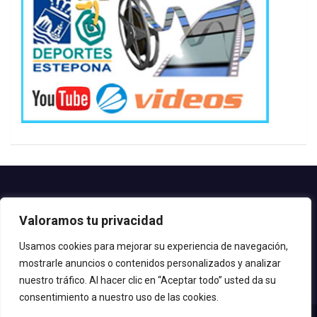
Contacto.-
Valoramos tu privacidad
Teléfono: 952.80.24.44
Email: deportes@estepona.es
Usamos cookies para mejorar su experiencia de navegación,
mostrarle anuncios o contenidos personalizados y analizar
© 2020 Delegación de Deportes
nuestro tráfico. Al hacer clic en “Aceptar todo” usted da su
consentimiento a nuestro uso de las cookies.