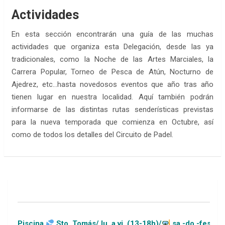
Actividades
En esta sección encontrarán una guía de las muchas
actividades que organiza esta Delegación, desde las ya
tradicionales, como la Noche de las Artes Marciales, la
Carrera Popular, Torneo de Pesca de Atún, Nocturno de
Ajedrez, etc…hasta novedosos eventos que año tras año
tienen lugar en nuestra localidad. Aquí también podrán
informarse de las distintas rutas senderísticas previstas
para la nueva temporada que comienza en Octubre, así
como de todos los detalles del Circuito de Padel.
iscina
Sto. Tomás/ lu. a vi. (13-18h)/
sa.-do.-festivos (11